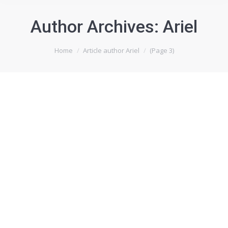
Author Archives:
Ariel
You are here:
Home
Article author Ariel
(Page 3)